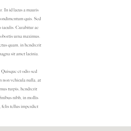
. In id lacus a mauris
s condimentum quis. Sed
o iaculis. Curabitur ac
 lobortis urna maximus.
tus quam, in hendrerit
agna sit amet lacinia.
. Quisque et odio sed
n non vehicula nulla, at
mus turpis, hendrerit
inibus nibh, in mollis
felis tellus imperdiet