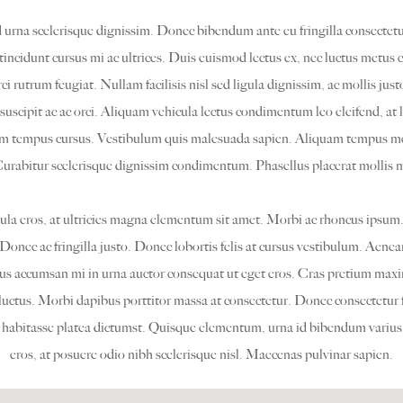
d urna scelerisque dignissim. Donec bibendum ante eu fringilla consectetur
 tincidunt cursus mi ac ultrices. Duis euismod lectus ex, nec luctus metu
rci rutrum feugiat. Nullam facilisis nisl sed ligula dignissim, ac mollis just
 suscipit ac ac orci. Aliquam vehicula lectus condimentum leo eleifend, at
iam tempus cursus. Vestibulum quis malesuada sapien. Aliquam tempus me
urabitur scelerisque dignissim condimentum. Phasellus placerat mollis m
ula eros, at ultricies magna elementum sit amet. Morbi ac rhoncus ipsum
Donec ac fringilla justo. Donec lobortis felis at cursus vestibulum. Aenea
us accumsan mi in urna auctor consequat ut eget eros. Cras pretium maxi
 luctus. Morbi dapibus porttitor massa at consectetur. Donec consectetur f
c habitasse platea dictumst. Quisque elementum, urna id bibendum varius, 
eros, at posuere odio nibh scelerisque nisl. Maecenas pulvinar sapien.​​​