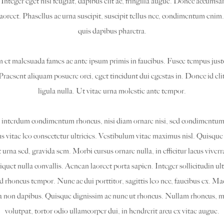
. Integer eget nisl feugiat, dapibus elit ac, fringilla augue. Donec accumsa
laoreet. Phasellus ac urna suscipit, suscipit tellus nec, condimentum eni
quis dapibus pharetra.
um et malesuada fames ac ante ipsum primis in faucibus. Fusce tempus justo
Praesent aliquam posuere orci, eget tincidunt dui egestas in. Donec id el
ligula nulla. Ut vitae urna molestie ante tempor.
t interdum condimentum rhoncus, nisi diam ornare nisi, sed condimentum
 vitae leo consectetur ultricies. Vestibulum vitae maximus nisl. Quisque 
t urna sed, gravida sem. Morbi cursus ornare nulla, in efficitur lacus viverr
liquet nulla convallis. Aenean laoreet porta sapien. Integer sollicitudin ultr
id rhoncus tempor. Nunc ac dui porttitor, sagittis leo nec, faucibus ex. M
a non dapibus. Quisque dignissim ac nunc ut rhoncus. Nullam rhoncus, ma
volutpat, tortor odio ullamcorper dui, in hendrerit arcu ex vitae augue.