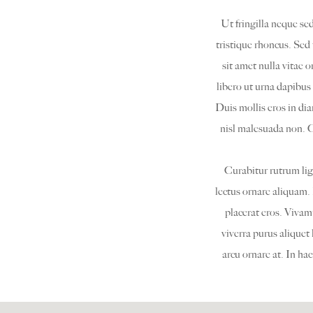
Ut fringilla neque se
tristique rhoncus. Sed
sit amet nulla vitae o
libero ut urna dapibus
Duis mollis eros in d
nisl malesuada non. C
Curabitur rutrum lig
lectus ornare aliquam. 
placerat eros. Vivam
viverra purus aliquet
arcu ornare at. In ha