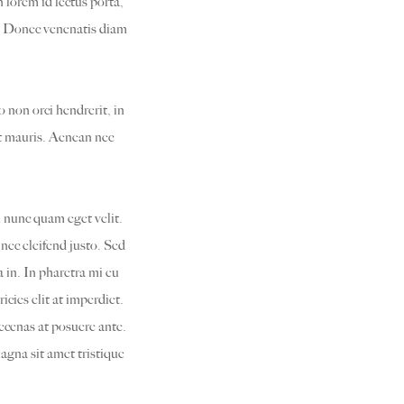
n lorem id lectus porta,
m. Donec venenatis diam
 non orci hendrerit, in
it mauris. Aenean nec
 nunc quam eget velit.
nec eleifend justo. Sed
a in. In pharetra mi eu
icies elit at imperdiet.
aecenas at posuere ante.
gna sit amet tristique