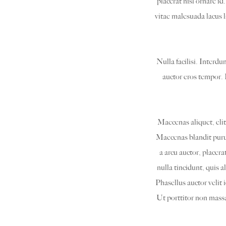
placerat nisl ornare id
vitae malesuada lacus 
Nulla facilisi. Interd
auctor eros tempor. 
Maecenas aliquet, eli
Maecenas blandit purus
a arcu auctor, placera
nulla tincidunt, quis a
Phasellus auctor velit 
Ut porttitor non mass