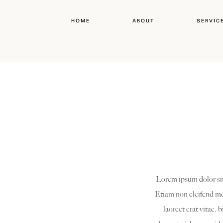
HOME
ABOUT
SERVIC
Lorem ipsum dolor sit 
Etiam non eleifend met
laoreet erat vitae, 