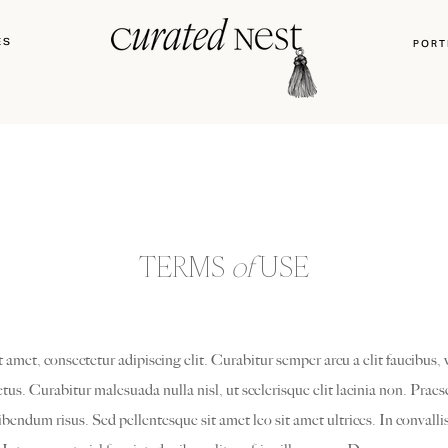
ES
PORT
TERMS
of
USE
amet, consectetur adipiscing elit. Curabitur semper arcu a elit faucibus, ve
us. Curabitur malesuada nulla nisl, ut scelerisque elit lacinia non. Praes
bibendum risus. Sed pellentesque sit amet leo sit amet ultrices. In convallis