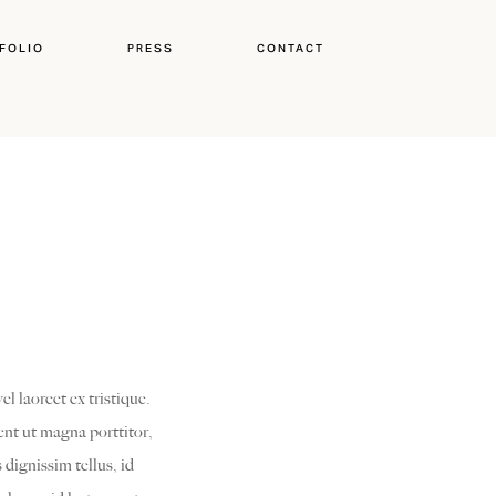
FOLIO
PRESS
CONTACT
l laoreet ex tristique.
ent ut magna porttitor,
 dignissim tellus, id